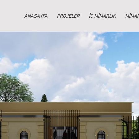
ANASAYFA
PROJELER
İÇ MİMARLIK
MİMAR